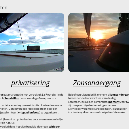
ten.
privatisering
Zonsondergang
ivé
zonsonderga
catamarantocht met vertrek uit La Rochelle, Ile de
Beleef een uitzonderlijk moment bij
Chatelaillon
bewonder de laatste lichten van de dag.
 of
, voor een dag of een paar uur.
moment
Een zeecruise zal een romantisch
voor t
n unieke ervaring om met familie of vrienden van te
zijn om prachtige herinneringen te delen.
nieten. Geniet van een feestelijke sfeer door een
Liefhebber van mooie afbeeldingen, je zult zeker
vrijgezellenfeest
inspiratie opdoen om weelderige foto's te maken.
ijgezellenfeest (
) te organiseren.
drijfsseminar, privatisering voor evenementen in lijn
t de natuur.
schipper
wordt tijdens het uitje begeleid door een