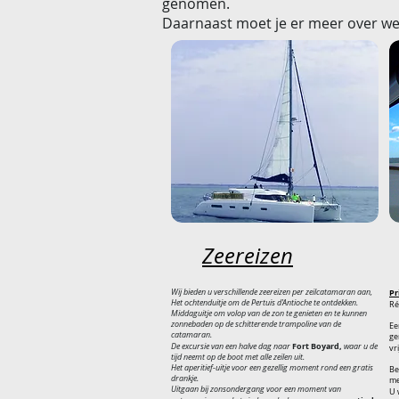
genomen.
Daarnaast moet je er meer over we
Zeereizen
Wij bieden u verschillende zeereizen per zeilcatamaran aan,
Pr
Het ochtenduitje om de Pertuis d'Antioche te ontdekken.
Ré
Middaguitje om volop van de zon te genieten en te kunnen
zonnebaden op de schitterende trampoline van de
Ee
catamaran.
ge
Fort Boyard,
De excursie van een halve dag naar
waar u de
vr
tijd neemt op de boot met alle zeilen uit.
Het aperitief-uitje voor een gezellig moment rond een gratis
Be
drankje.
me
Uitgaan bij zonsondergang voor een moment van
U 