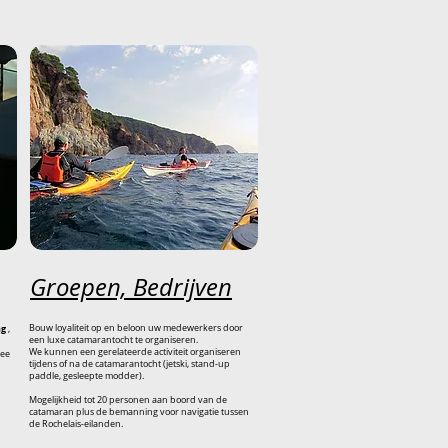
Groepen, Bedrijven
ng
Bouw loyaliteit op en beloon uw medewerkers door
,
een luxe catamarantocht te organiseren.
We kunnen een gerelateerde activiteit organiseren
wee
tijdens of na de catamarantocht (jetski, stand-up
paddle, gesleepte modder).
Mogelijkheid tot 20 personen aan boord van de
catamaran plus de bemanning voor navigatie tussen
de Rochelais-eilanden.