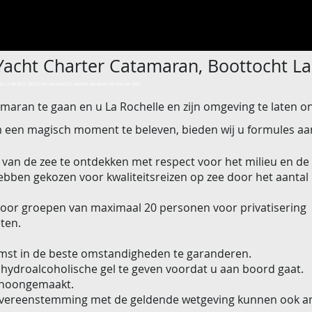
Yacht Charter Catamaran, Boottocht La
it La Rochelle, beleef een uitzonderlijk moment aan boord van een luxe boot.
tamaran te gaan en u La Rochelle en zijn omgeving te laten
 een ​​magisch moment te beleven, bieden wij u formules aan
van de zee te ontdekken met respect voor het milieu en de
ebben gekozen voor kwaliteitsreizen op zee door het aantal
voor groepen van maximaal 20 personen voor privatisering
ten.
mst in de beste omstandigheden te garanderen.
hydroalcoholische gel te geven voordat u aan boord gaat.
choongemaakt.
 overeenstemming met de geldende wetgeving kunnen ook 