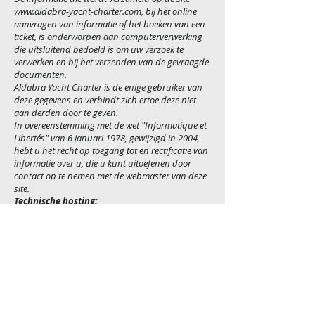
www.aldabra-yacht-charter.com
, bij het online
aanvragen van informatie of het boeken van een
ticket, is onderworpen aan computerverwerking
die uitsluitend bedoeld is om uw verzoek te
verwerken en bij het verzenden van de gevraagde
documenten.
Aldabra Yacht Charter is de enige gebruiker van
deze gegevens en verbindt zich ertoe deze niet
aan derden door te geven.
In overeenstemming met de wet "Informatique et
Libertés" van 6 januari 1978, gewijzigd in 2004,
hebt u het recht op toegang tot en rectificatie van
informatie over u, die u kunt uitoefenen door
contact op te nemen met de webmaster van deze
site.
Technische hosting:
De Aldabra Yacht Charter-site wordt gehost op de
servers van de serviceprovider: WIX
me.