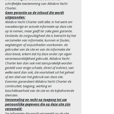
schriftelijke toestemming van Aldabra Yacht
Charter.
Geen garantie op de inhoud die wordt
uitgezonden:
Aldabra Yacht Charter stelt alles in het werk om
nauwkeurige en actuele informatie op deze site
op te nemen, maar geeft ter zake geen garantie.
Ondanks de zorgvuldigheid die is betracht bij het
verzamelen van informatie, kunnen er fouten,
weglatingen of onjuistheden voorkomen. de
gebruiker van de site en van de informatie die
deze bevat, erkent dat hij deze onder zijn eigen
verantwoordelijkheid gebruikt. Aldabra Yacht
Charter kan dan ook niet aansprakelijk worden
gesteld voor enige schade, direct of indirect, van
welke aard dan ook, die voortvloeit uit het geheel
of een deel van het gebruik van deze site.
Evenmin garandeert Aldabra Yacht Charter de
continuïteit, toegang, werking en
beschikbaarheid van de site en de bijbehorende
diensten.
Verzameling en recht op toegang tot uw
persoonlijke gegevens die op deze site zijn
verzameld:
De informatie die wordt verzameld op de site