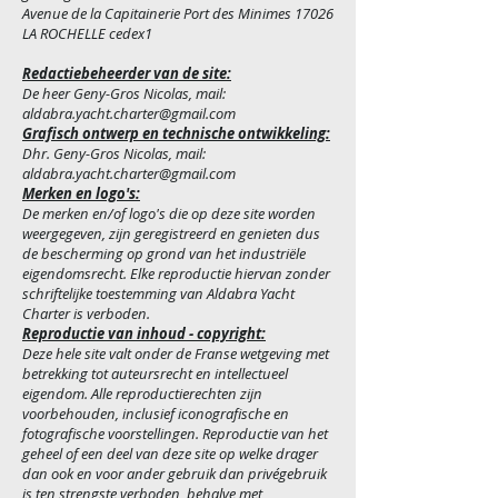
Avenue de la Capitainerie Port des Minimes 17026
LA ROCHELLE cedex1
Redactiebeheerder van de site:
De heer Geny-Gros Nicolas, mail:
aldabra.yacht.charter@gmail.com
Grafisch ontwerp en technische ontwikkeling:
Dhr. Geny-Gros Nicolas, mail:
aldabra.yacht.charter@gmail.com
Merken en logo's:
De merken en/of logo's die op deze site worden
weergegeven, zijn geregistreerd en genieten dus
de bescherming op grond van het industriële
eigendomsrecht. Elke reproductie hiervan zonder
schriftelijke toestemming van Aldabra Yacht
Charter is verboden.
Reproductie van inhoud - copyright:
Deze hele site valt onder de Franse wetgeving met
betrekking tot auteursrecht en intellectueel
eigendom. Alle reproductierechten zijn
voorbehouden, inclusief iconografische en
fotografische voorstellingen. Reproductie van het
geheel of een deel van deze site op welke drager
dan ook en voor ander gebruik dan privégebruik
is ten strengste verboden, behalve met