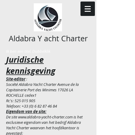
Aldabra Y acht Charter
Ik ben een titel. Dubbelklik
Juridische
kennisgeving
Site-editor
:
Société Aldabra Yacht Charter Avenue de la
Capitainerie Port des Minimes 17026 LA
ROCHELLE cedex1
Rc's:
525 015 905
Telefoon:
+33 (0) 6 82 87 46 84
Eigendom van de site:
De site
www.aldabra-yacht-charter.com
is het
exclusieve eigendom van het bedrijf Aldabra
Yacht Charter waarvan het hoofdkantoor is
gevestigd: