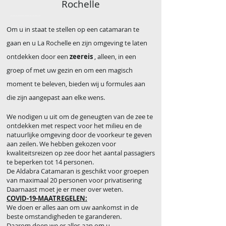
Rochelle
Catamarancruise vanuit La Rochelle, L'ile D'Aix, Fort Boyard. Aldabra-jacht-charter Zeetochten Catamarantochten La Rochelle
Om u in staat te stellen op een catamaran te
gaan en u La Rochelle en zijn omgeving te laten
ontdekken door een
zeereis
, alleen, in een
groep of met uw gezin en om een ​​magisch
moment te beleven, bieden wij u formules aan
die zijn aangepast aan elke wens.
We nodigen u uit om de geneugten van de zee te
ontdekken met respect voor het milieu en de
natuurlijke omgeving door de voorkeur te geven
aan zeilen. We hebben gekozen voor
kwaliteitsreizen op zee door het aantal passagiers
te beperken tot 14 personen.
De Aldabra Catamaran is geschikt voor groepen
van maximaal 20 personen voor privatisering
Daarnaast moet je er meer over weten.
COVID-19-MAATREGELEN:
We doen er alles aan om uw aankomst in de
beste omstandigheden te garanderen.
Daarom doen we er alles aan om u